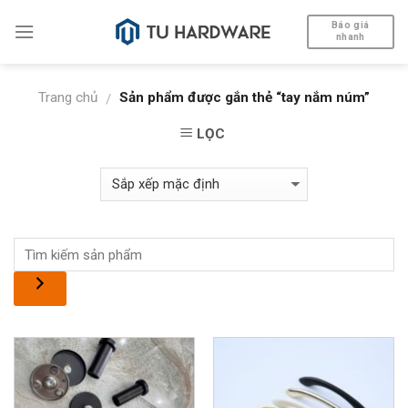
Skip
Báo giá
to
nhanh
content
Trang chủ
Sản phẩm được gắn thẻ “tay nắm núm”
/
LỌC