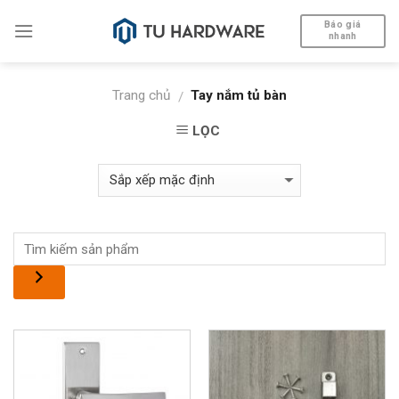
Skip
Báo giá
to
nhanh
content
Trang chủ
Tay nắm tủ bàn
/
LỌC