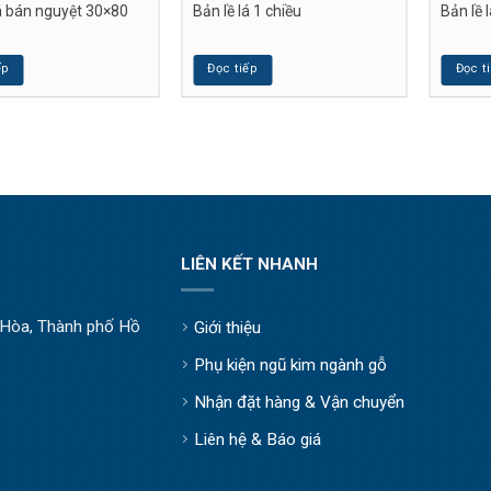
lá bán nguyệt 30×80
Bản lề lá 1 chiều
Bản lề 
ếp
Đọc tiếp
Đọc t
LIÊN KẾT NHANH
òa, Thành phố Hồ
Giới thiệu
Phụ kiện ngũ kim ngành gỗ
Nhận đặt hàng & Vận chuyển
Liên hệ & Báo giá