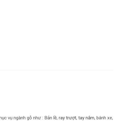
hục vụ ngành gỗ như : Bản lề,
r
ay trượt
,
tay nắm
, bánh xe,