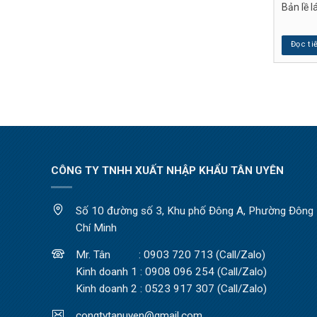
 CỬA ĐỒNG THAU
Bản lề lá 285 độ
Bản lề 
p
Đọc tiếp
Đọc ti
CÔNG TY TNHH XUẤT NHẬP KHẨU TÂN UYÊN
Số 10 đường số 3, Khu phố Đông A, Phường Đông H
Chí Minh
Mr. Tân : 0903 720 713 (Call/Zalo)
Kinh doanh 1 : 0908 096 254 (Call/Zalo)
Kinh doanh 2 : 0523 917 307 (Call/Zalo)
congtytanuyen@gmail.com