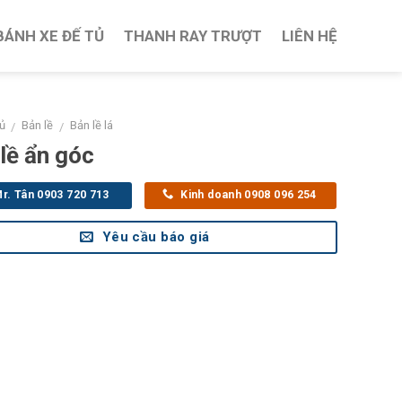
BÁNH XE ĐẾ TỦ
THANH RAY TRƯỢT
LIÊN HỆ
ủ
Bản lề
Bản lề lá
/
/
lề ẩn góc
r. Tân 0903 720 713
Kinh doanh 0908 096 254
Yêu cầu báo giá