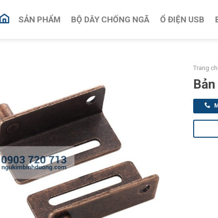
SẢN PHẨM
BỘ DÂY CHỐNG NGÃ
Ổ ĐIỆN USB
Trang ch
Bản 
M