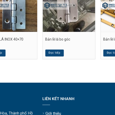
LÁ INOX 40×70
Bản lề lá bo góc
Bản lề 
ếp
Đọc tiếp
Đọc t
LIÊN KẾT NHANH
òa, Thành phố Hồ
Giới thiệu