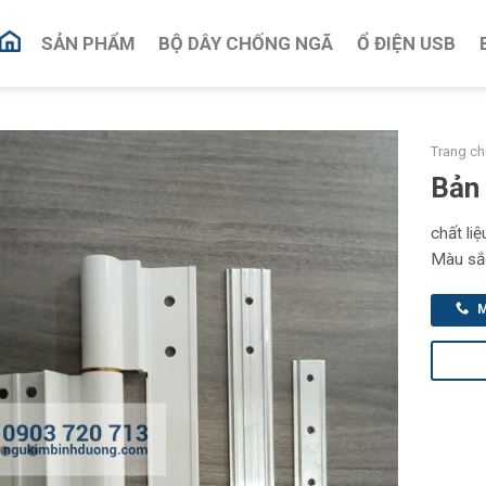
SẢN PHẨM
BỘ DÂY CHỐNG NGÃ
Ổ ĐIỆN USB
Trang ch
Bản 
chất li
Màu sắc
M