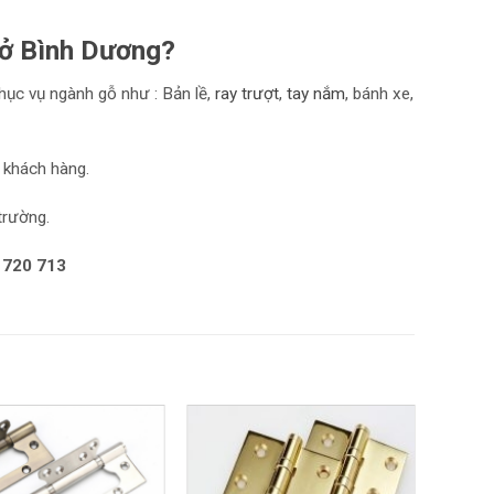
 ở Bình Dương?
hục vụ ngành gỗ như : Bản lề,
r
ay trượt
,
tay nắm
, bánh xe,
 khách hàng.
trường.
 720 713