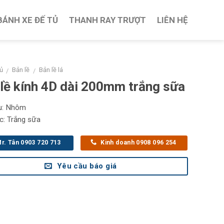
BÁNH XE ĐẾ TỦ
THANH RAY TRƯỢT
LIÊN HỆ
ủ
Bản lề
Bản lề lá
/
/
lề kính 4D dài 200mm trắng sữa
ệu: Nhôm
: Trắng sữa
r. Tân 0903 720 713
Kinh doanh 0908 096 254
Yêu cầu báo giá