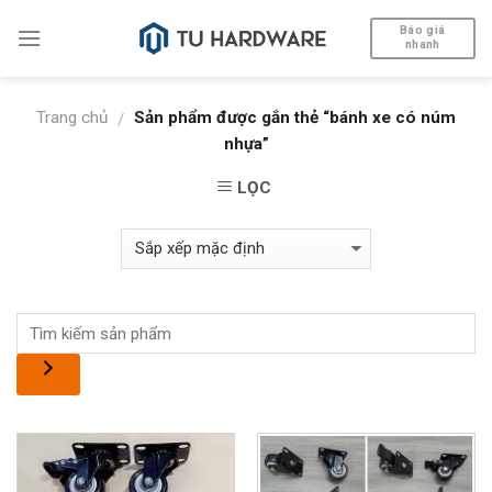
Skip
Báo giá
to
nhanh
content
Trang chủ
Sản phẩm được gắn thẻ “bánh xe có núm
/
nhựa”
LỌC