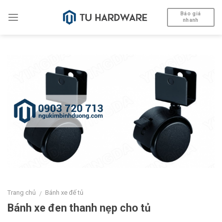
Skip
Báo giá
to
nhanh
content
Trang chủ
Bánh xe đế tủ
/
Bánh xe đen thanh nẹp cho tủ