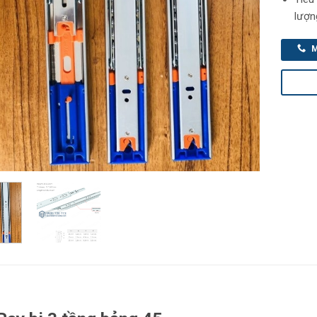
lượn
M