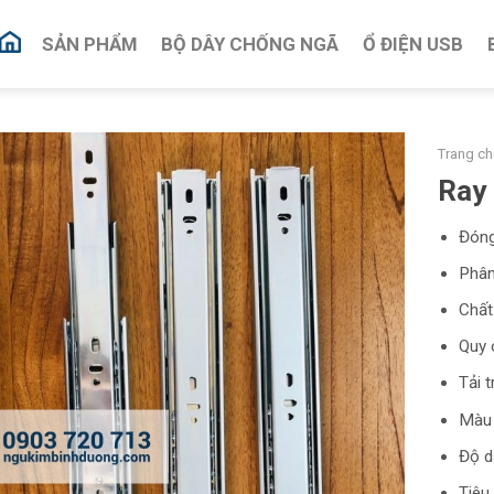
SẢN PHẨM
BỘ DÂY CHỐNG NGÃ
Ổ ĐIỆN USB
Trang ch
Ray 
Đóng
Phân
Chất
Quy 
Tải 
Màu 
Độ d
Tiêu