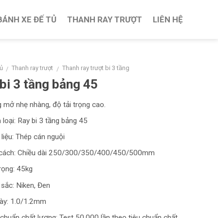
BÁNH XE ĐẾ TỦ
THANH RAY TRƯỢT
LIÊN HỆ
ủ
Thanh ray trượt
Thanh ray trượt bi 3 tầng
/
/
bi 3 tầng bảng 45
 mở nhẹ nhàng, độ tải trọng cao.
 loại: Ray bi 3 tầng bảng 45
 liệu: Thép cán nguội
cách: Chiều dài 250/300/350/400/450/500mm
trọng: 45kg
sắc: Niken, Đen
ày: 1.0/1.2mm
 chuẩn chất lượng: Test 50.000 lần theo tiêu chuẩn chất