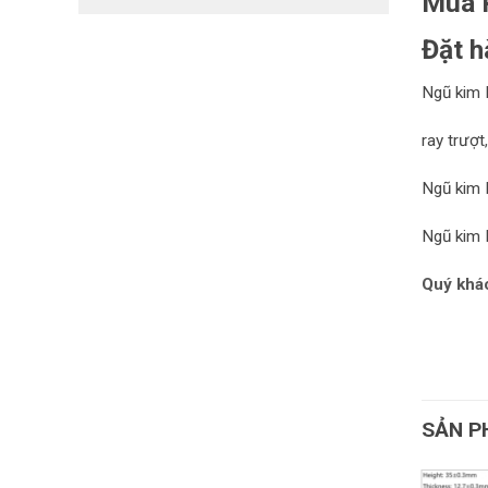
Mua R
Đặt h
Ngũ kim 
r
ay trượt
Ngũ kim 
Ngũ kim 
Quý khác
SẢN P