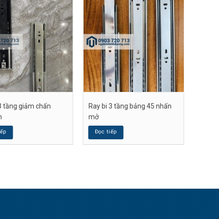
3 tầng giảm chấn
Ray bi 3 tầng bảng 45 nhấn
m
mở
iếp
Đọc tiếp