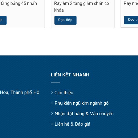
3 tầng bảng 45 nhấn
Ray âm 2 tầng giảm chấn có
Ray nhô
khóa
Đọc t
ếp
Đọc tiếp
LIÊN KẾT NHANH
òa, Thành phố Hồ
Giới thiệu
Phụ kiện ngũ kim ngành gỗ
Nhận đặt hàng & Vận chuyển
Liên hệ & Báo giá