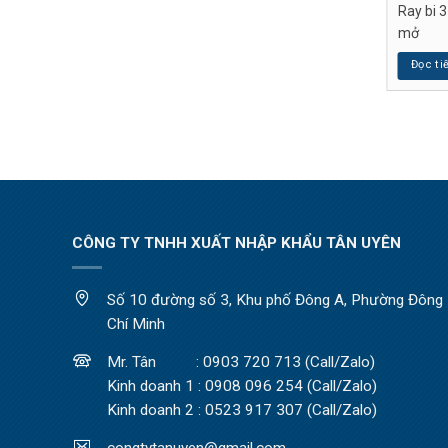
 tầng bảng 45 móc
Ray âm 3 tầng giảm chấn có
Ray bi 
ủ sắt
khóa King Star
mở
p
Đọc tiếp
Đọc ti
CÔNG TY TNHH XUẤT NHẬP KHẨU TÂN UYÊN
Số 10 đường số 3, Khu phố Đông A, Phường Đông H
Chí Minh
Mr. Tân : 0903 720 713 (Call/Zalo)
Kinh doanh 1 : 0908 096 254 (Call/Zalo)
Kinh doanh 2 : 0523 917 307 (Call/Zalo)
congtytanuyen@gmail.com