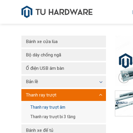
Skip
to
content
Bánh xe cửa lùa
Bộ dây chống ngã
Ổ điện USB âm bàn
Bản lề
Thanh ray trượt
Thanh ray trượt âm
Thanh ray trượt bi 3 tầng
Bánh xe đế tủ