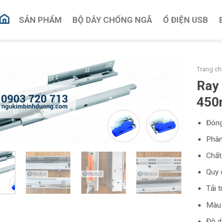
SẢN PHẨM
BỘ DÂY CHỐNG NGÃ
Ổ ĐIỆN USB
Trang ch
Ray 
45
Đóng
Phân
Chất
Quy 
Tải 
Màu 
Độ d