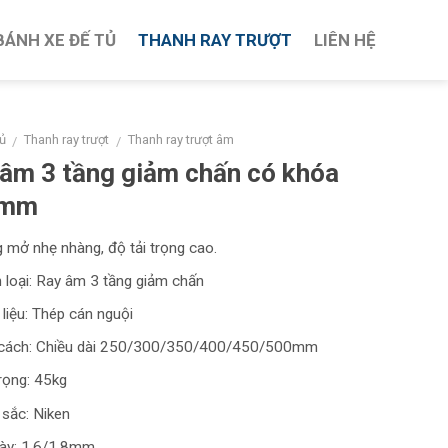
BÁNH XE ĐẾ TỦ
THANH RAY TRƯỢT
LIÊN HỆ
ủ
Thanh ray trượt
Thanh ray trượt âm
/
/
âm 3 tầng giảm chấn có khóa
0mm
 mở nhẹ nhàng, độ tải trọng cao.
 loại: Ray âm 3 tầng giảm chấn
 liệu: Thép cán nguội
cách: Chiều dài 250/300/350/400/450/500mm
trọng: 45kg
sắc: Niken
ày: 1.6/1.8mm