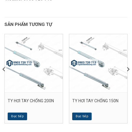
SẢN PHẨM TƯƠNG TỰ
TY HƠI TAY CHỐNG 200N
TY HƠI TAY CHỐNG 150N
Đọc tiếp
Đọc tiếp