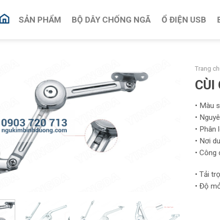
SẢN PHẨM
BỘ DÂY CHỐNG NGÃ
Ổ ĐIỆN USB
Trang ch
CÙI
• Màu s
• Nguyê
• Phân l
• Nơi d
• Công 
• Tải tr
• Độ mở