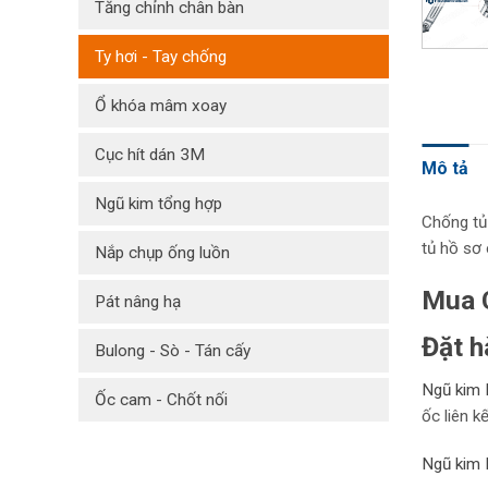
Tăng chỉnh chân bàn
Ty hơi - Tay chống
Ổ khóa mâm xoay
Cục hít dán 3M
Mô tả
Ngũ kim tổng hợp
Chống tủ
tủ hồ sơ
Nắp chụp ống luồn
Mua 
Pát nâng hạ
Đặt h
Bulong - Sò - Tán cấy
Ngũ kim 
Ốc cam - Chốt nối
ốc liên k
Ngũ kim 