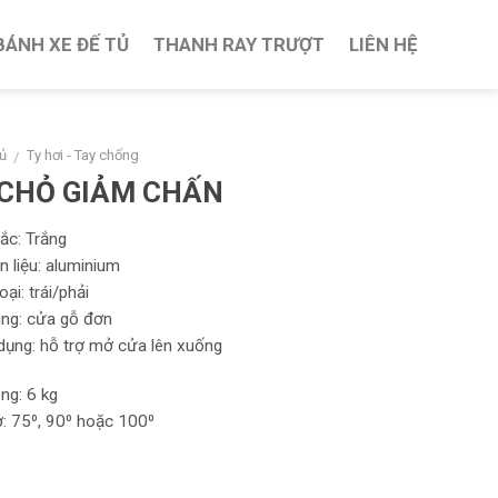
BÁNH XE ĐẾ TỦ
THANH RAY TRƯỢT
LIÊN HỆ
ủ
Ty hơi - Tay chống
/
 CHỎ GIẢM CHẤN
ắc: Trắng
n liệu: aluminium
oại: trái/phải
ung: cửa gỗ đơn
dụng: hỗ trợ mở cửa lên xuống
ọng: 6 kg
: 75⁰, 90⁰ hoặc 100⁰