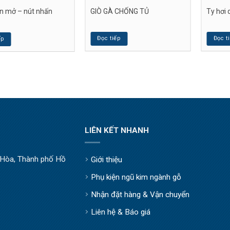
n mở – nút nhấn
GIÒ GÀ CHỐNG TỦ
Ty hơi
Đọc tiếp
Đọc t
ếp
LIÊN KẾT NHANH
òa, Thành phố Hồ
Giới thiệu
Phụ kiện ngũ kim ngành gỗ
Nhận đặt hàng & Vận chuyển
Liên hệ & Báo giá