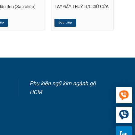
 dầu đen (Sao chép)
TAY ĐẨY THUỶ LỰC GIỮ CỬA
iếp
Đọc tiếp
Phụ kiện ngũ kim ngành gỗ
HCM