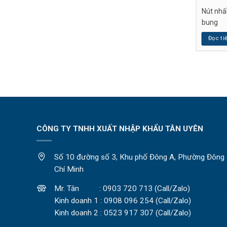
dài giảm chấn
Ty hơi ty đỡ tay nâng
Nút nhấ
bung
p
Đọc tiếp
Đọc ti
CÔNG TY TNHH XUẤT NHẬP KHẨU TÂN UYÊN
Số 10 đường số 3, Khu phố Đông A, Phường Đông H
Chí Minh
Mr. Tân : 0903 720 713 (Call/Zalo)
Kinh doanh 1 : 0908 096 254 (Call/Zalo)
Kinh doanh 2 : 0523 917 307 (Call/Zalo)