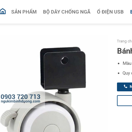
SẢN PHẨM
BỘ DÂY CHỐNG NGÃ
Ổ ĐIỆN USB
Trang ch
Bán
Màu 
Quy 
M