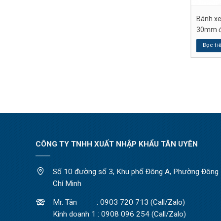
 nhựa đen phi 40mm
Bánh xe tủ màu đen phi
Bánh xe
 bắt bulong M8
40mm có khóa bắt bulong
30mm đế
M10
p
Đọc ti
Đọc tiếp
CÔNG TY TNHH XUẤT NHẬP KHẨU TÂN UYÊN
Số 10 đường số 3, Khu phố Đông A, Phường Đông H
Chí Minh
Mr. Tân : 0903 720 713 (Call/Zalo)
Kinh doanh 1 : 0908 096 254 (Call/Zalo)