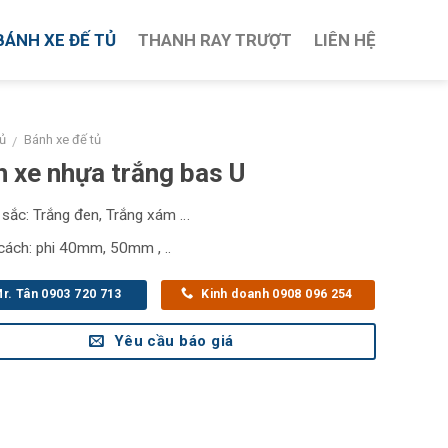
BÁNH XE ĐẾ TỦ
THANH RAY TRƯỢT
LIÊN HỆ
ủ
Bánh xe đế tủ
/
h xe nhựa trắng bas U
sắc: Trắng đen, Trắng xám …
cách: phi 40mm, 50mm , ..
r. Tân 0903 720 713
Kinh doanh 0908 096 254
Yêu cầu báo giá