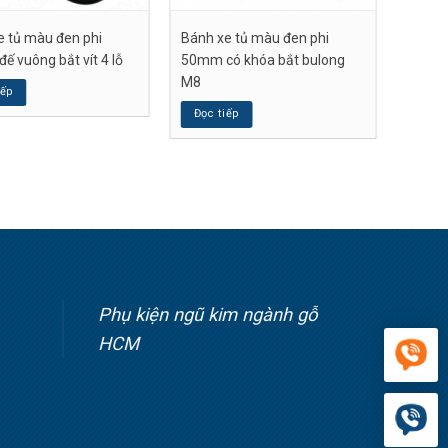
e tủ màu đen phi
Bánh xe tủ màu đen phi
 vuông bắt vít 4 lỗ
50mm có khóa bắt bulong
M8
iếp
Đọc tiếp
Phụ kiện ngũ kim ngành gỗ
HCM