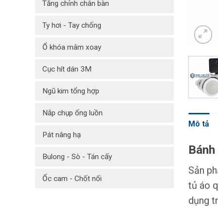
Tăng chỉnh chân bàn
Ty hơi - Tay chống
Ổ khóa mâm xoay
Cục hít dán 3M
Ngũ kim tổng hợp
Nắp chụp ống luồn
Mô tả
Pát nâng hạ
Bánh 
Bulong - Sò - Tán cấy
Sản ph
Ốc cam - Chốt nối
tủ áo 
dụng t