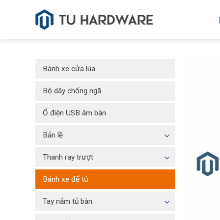
Skip
to
content
Bánh xe cửa lùa
Bộ dây chống ngã
Ổ điện USB âm bàn
Bản lề
Thanh ray trượt
Bánh xe đế tủ
Tay nắm tủ bàn