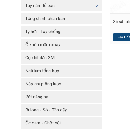
Tay nắm tủ bàn
Tăng chỉnh chân bàn
Sò sắt a
Ty hơi - Tay chống
Đọc tiế
Ổ khóa mâm xoay
Cục hít dán 3M
Ngũ kim tổng hợp
Nắp chụp ống luồn
Pát nâng hạ
Bulong - Sò - Tán cấy
Ốc cam - Chốt nối