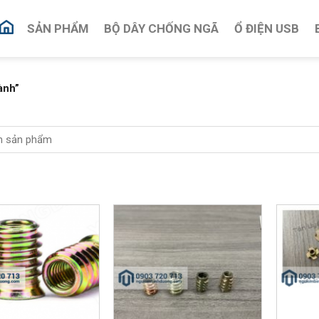
SẢN PHẨM
BỘ DÂY CHỐNG NGÃ
Ổ ĐIỆN USB
ành”