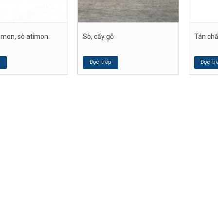
timon, sò atimon
Sò, cấy gỗ
Tán chấ
p
Đọc tiếp
Đọc ti