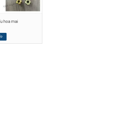
u hoa mai
ếp