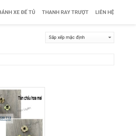
BÁNH XE ĐẾ TỦ
THANH RAY TRƯỢT
LIÊN HỆ