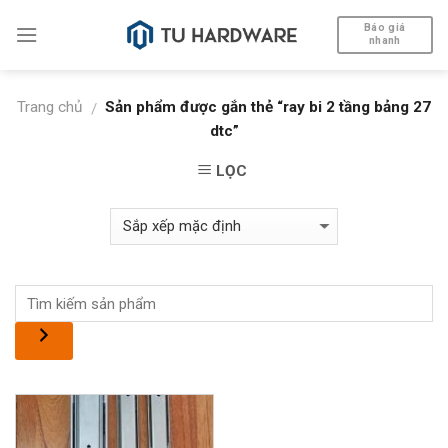
Skip
Báo giá
to
nhanh
content
Trang chủ
Sản phẩm được gắn thẻ “ray bi 2 tầng bảng 27
/
dtc”
LỌC