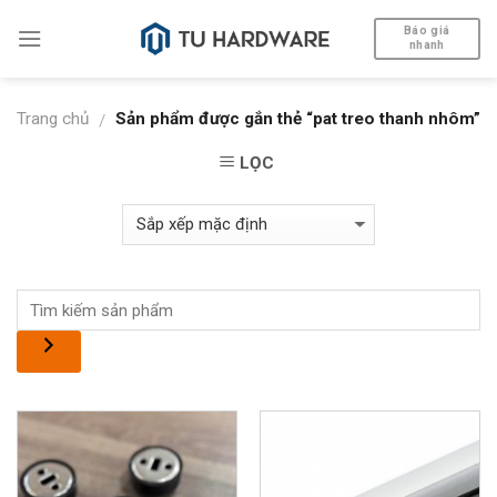
Skip
Báo giá
to
nhanh
content
Trang chủ
Sản phẩm được gắn thẻ “pat treo thanh nhôm”
/
LỌC