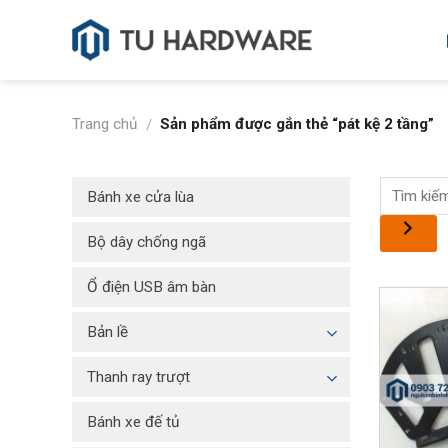
Skip
to
content
Trang chủ
Sản phẩm được gắn thẻ “pát kệ 2 tầng”
/
Bánh xe cửa lùa
Bộ dây chống ngã
Ổ điện USB âm bàn
Bản lề
Thanh ray trượt
Bánh xe đế tủ