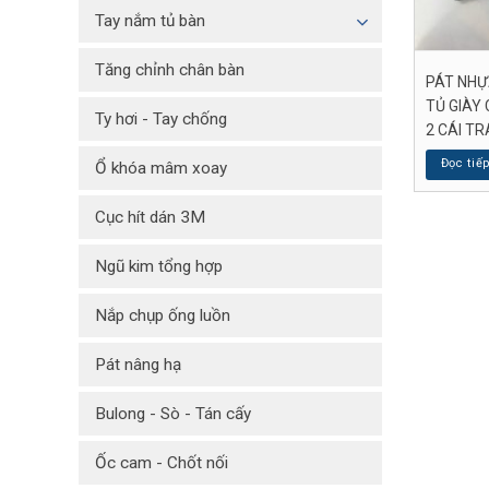
Tay nắm tủ bàn
Tăng chỉnh chân bàn
PÁT NHỰ
TỦ GIÀY 
Ty hơi - Tay chống
2 CÁI TR
Đọc tiế
Ổ khóa mâm xoay
Cục hít dán 3M
Ngũ kim tổng hợp
Nắp chụp ống luồn
Pát nâng hạ
Bulong - Sò - Tán cấy
Ốc cam - Chốt nối