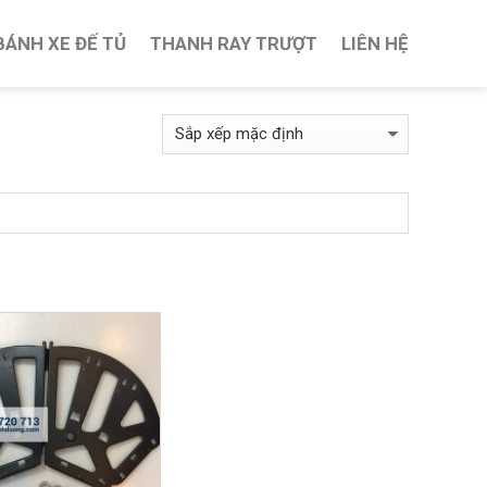
BÁNH XE ĐẾ TỦ
THANH RAY TRƯỢT
LIÊN HỆ