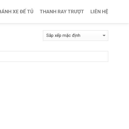
BÁNH XE ĐẾ TỦ
THANH RAY TRƯỢT
LIÊN HỆ