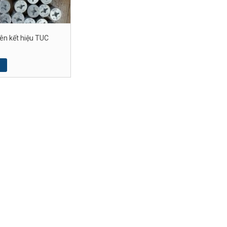
iên kết hiệu TUC
p