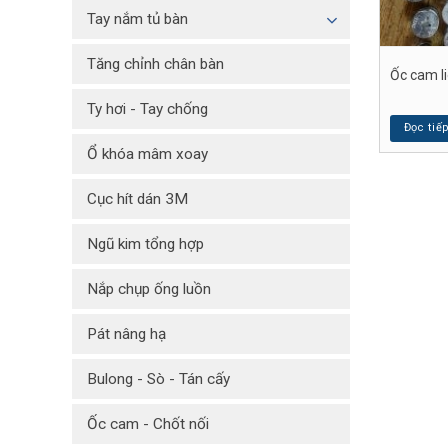
Tay nắm tủ bàn
Tăng chỉnh chân bàn
Ốc cam l
Ty hơi - Tay chống
Đọc tiế
Ổ khóa mâm xoay
Cục hít dán 3M
Ngũ kim tổng hợp
Nắp chụp ống luồn
Pát nâng hạ
Bulong - Sò - Tán cấy
Ốc cam - Chốt nối