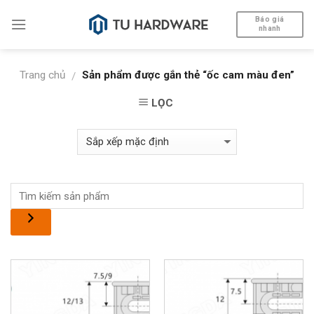
Skip
Báo giá
to
nhanh
content
Trang chủ
Sản phẩm được gắn thẻ “ốc cam màu đen”
/
LỌC