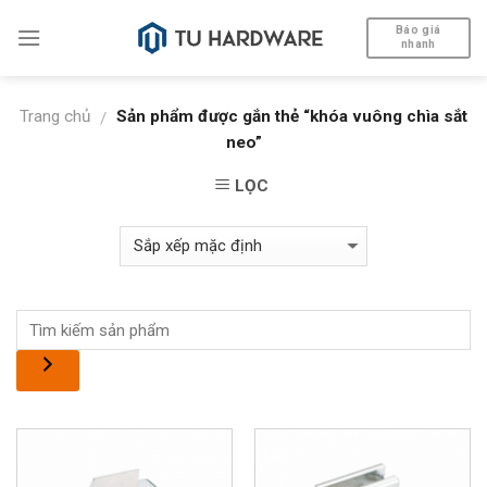
Skip
Báo giá
to
nhanh
content
Trang chủ
Sản phẩm được gắn thẻ “khóa vuông chìa sắt
/
neo”
LỌC