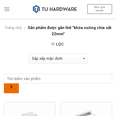
Skip
Báo giá
to
nhanh
content
Trang chủ
Sản phẩm được gắn thẻ “khóa vuông chìa sắt
/
22mm”
LỌC