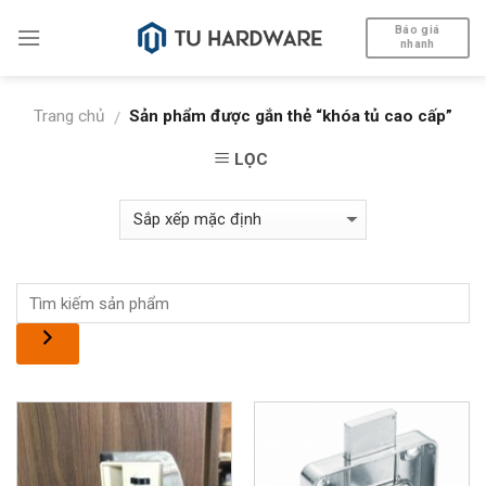
Skip
Báo giá
to
nhanh
content
Trang chủ
Sản phẩm được gắn thẻ “khóa tủ cao cấp”
/
LỌC