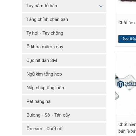
Tay nắm tủ bàn
Tăng chỉnh chân bàn
Chốt âm 
Ty hơi - Tay chống
Đọc tiế
Ổ khóa mâm xoay
Cục hít dán 3M
Ngũ kim tổng hợp
Nắp chụp ống luồn
Pát nâng hạ
Bulong - Sò - Tán cấy
Chốt niê
Ốc cam - Chốt nối
bản lề bậ