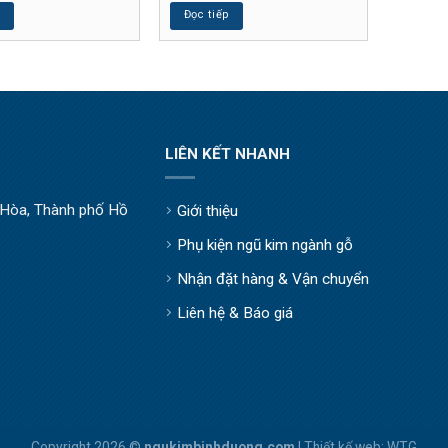
p
Đọc tiếp
LIÊN KẾT NHANH
òa, Thành phố Hồ
Giới thiệu
Phụ kiện ngũ kim ngành gỗ
Nhận đặt hàng & Vận chuyển
Liên hệ & Báo giá
Copyright 2026 ©
ngukimbinhduong.com
| Thiết kế web:
WTG