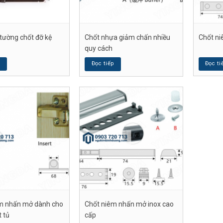
tường chốt đỡ kệ
Chốt nhựa giảm chấn nhiều
Chốt n
quy cách
p
Đọc ti
Đọc tiếp
m nhấn mở dành cho
Chốt niêm nhấn mở inox cao
t tủ
cấp