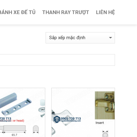
BÁNH XE ĐẾ TỦ
THANH RAY TRƯỢT
LIÊN HỆ