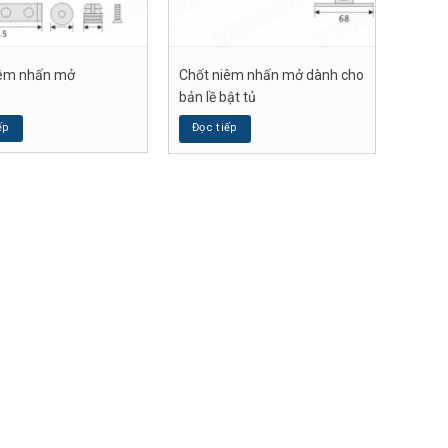
iêm nhấn mở
Chốt niêm nhấn mở dành cho
bản lề bật tủ
ếp
Đọc tiếp