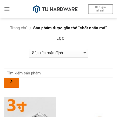
Skip
Báo giá
to
nhanh
content
Trang chủ
Sản phẩm được gắn thẻ “chốt nhấn mở”
/
LỌC