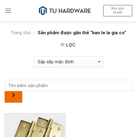
Skip
Báo giá
to
nhanh
content
Trang chủ
Sản phẩm được gắn thẻ “ban le la gia co”
/
LỌC