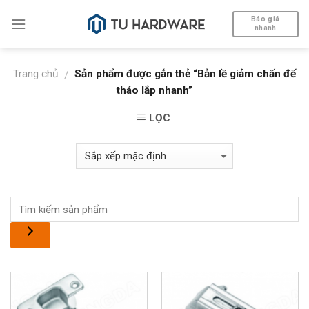
Skip
Báo giá
to
nhanh
content
Trang chủ
Sản phẩm được gắn thẻ “Bản lề giảm chấn đế
/
tháo lắp nhanh”
LỌC