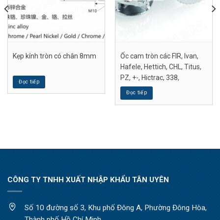
Kẹp kính tròn có chân 8mm
Ốc cam tròn các FIR, Ivan,
Hafele, Hettich, CHL, Titus,
PZ, +-, Hictrac, 338,
Đọc tiếp
Đọc tiếp
CÔNG TY TNHH XUẤT NHẬP KHẨU TÂN UYÊN
Số 10 đường số 3, Khu phố Đông A, Phường Đông Hòa,
Thành phố Hồ Chí Minh