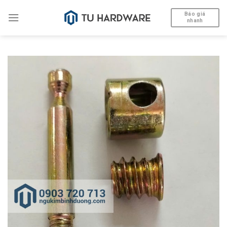
Skip
Báo giá
to
nhanh
content