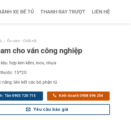
BÁNH XE ĐẾ TỦ
THANH RAY TRƯỢT
LIÊN HỆ
ủ
Ốc cam - Chốt nối
/
am cho ván công nghiệp
 liệu: hợp kim kẽm, inox, nhựa
 thước: 15*20
 năng: liên kết các bộ phận tủ
r. Tân 0903 720 713
Kinh doanh 0908 096 254
Yêu cầu báo giá