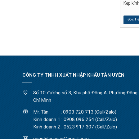
t âm dương, chốt âm
Chốt đợt đỡ kệ tủ, chốt đợt
Kẹp kín
c nối 2 bộ phận
nhựa, chốt đỡ tủ
Đọc ti
p
Đọc tiếp
CÔNG TY TNHH XUẤT NHẬP KHẨU TÂN UYÊN
Số 10 đường số 3, Khu phố Đông A, Phường Đông H
Chí Minh
Mr. Tân : 0903 720 713 (Call/Zalo)
Kinh doanh 1 : 0908 096 254 (Call/Zalo)
Kinh doanh 2 : 0523 917 307 (Call/Zalo)
congtytanuyen@gmail.com