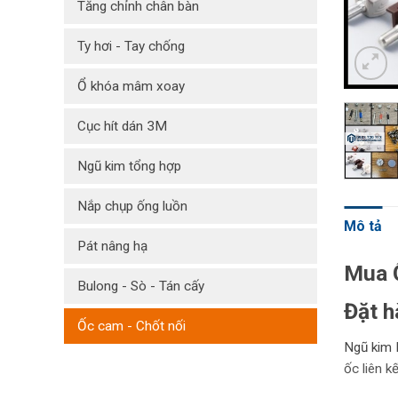
Tăng chỉnh chân bàn
Ty hơi - Tay chống
Ổ khóa mâm xoay
Cục hít dán 3M
Ngũ kim tổng hợp
Nắp chụp ống luồn
Mô tả
Pát nâng hạ
Mua 
Bulong - Sò - Tán cấy
Đặt h
Ốc cam - Chốt nối
Ngũ kim 
ốc liên k