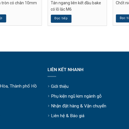
h tròn có chân 10mm
Tán ngang liên kết đầu bake
Chốt n
có lỗ lắc M6
ếp
Đọc t
Đọc tiếp
LIÊN KẾT NHANH
òa, Thành phố Hồ
Giới thiệu
Phụ kiện ngũ kim ngành gỗ
Nhận đặt hàng & Vận chuyển
Liên hệ & Báo giá