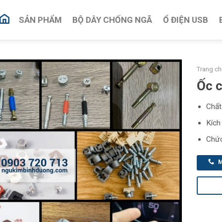
SẢN PHẨM
BỘ DÂY CHỐNG NGÃ
Ổ ĐIỆN USB
Trang ch
Ốc c
Chất
Kích
Chức
M