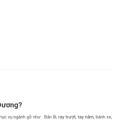
h Dương?
hục vụ ngành gỗ như : Bản lề,
r
ay trượt
,
tay nắm
, bánh xe,