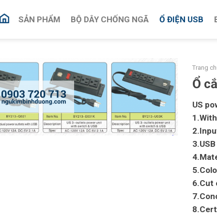
SẢN PHẨM
BỘ DÂY CHỐNG NGÃ
Ổ ĐIỆN USB
Trang ch
Ổ c
US pow
1.Wit
2.Inp
3.USB 
4.Mate
5.Colo
6.Cut
7.Con
8.Cert