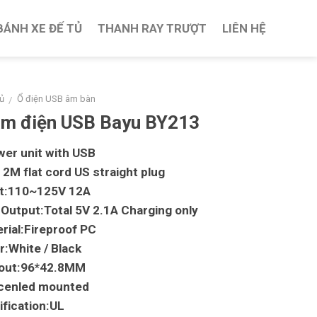
BÁNH XE ĐẾ TỦ
THANH RAY TRƯỢT
LIÊN HỆ
ủ
Ổ điện USB âm bàn
/
ắm điện USB Bayu BY213
er unit with USB
h
2M
flat cord US straight plug
ut:110~125V 12A
Output:Total 5V 2.1A Charging only
rial:Fireproof PC
r:White / Black
 out:96*42.8MM
cenled mounted
ification:UL