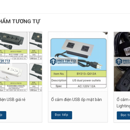
HẨM TƯƠNG TỰ
iện USB giá rẻ
Ổ cắm điện USB ốp mặt bàn
Ổ cắm 
Lightin
ếp
Đọc tiếp
Đọc t