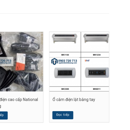
điện cao cấp National
Ổ cắm điện lật bằng tay
g
Đọc tiếp
iếp