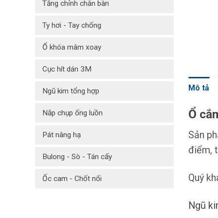
Tăng chỉnh chân bàn
Ty hơi - Tay chống
Ổ khóa mâm xoay
Cục hít dán 3M
Mô tả
Ngũ kim tổng hợp
Ổ cắ
Nắp chụp ống luồn
Sản ph
Pát nâng hạ
điểm, t
Bulong - Sò - Tán cấy
Quý kh
Ốc cam - Chốt nối
Ngũ ki