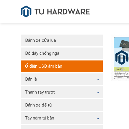
Skip
to
content
Bánh xe cửa lùa
Bộ dây chống ngã
Ổ điện USB âm bàn
Bản lề
Thanh ray trượt
Bánh xe đế tủ
Tay nắm tủ bàn