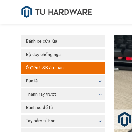
Skip
to
content
Bánh xe cửa lùa
Bộ dây chống ngã
Ổ điện USB âm bàn
Bản lề
Thanh ray trượt
Bánh xe đế tủ
Tay nắm tủ bàn