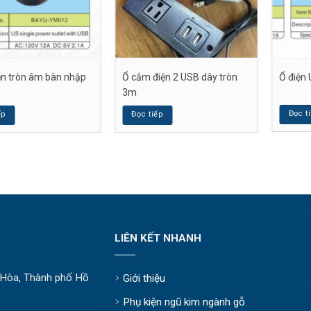
n tròn âm bàn nhập
Ổ cắm điện 2 USB dây tròn
Ổ điện
3m
Đọc t
ếp
Đọc tiếp
LIÊN KẾT NHANH
òa, Thành phố Hồ
Giới thiệu
Phụ kiện ngũ kim ngành gỗ