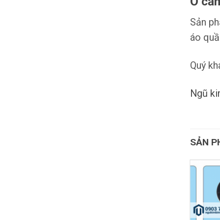
Ổ cắm
Sản ph
áo quần
Quý kh
Ngũ ki
SẢN P