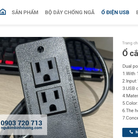
SẢN PHẨM
BỘ DÂY CHỐNG NGÃ
Ổ ĐIỆN USB
Trang ch
Ổ c
Dual po
1.With 
2.Inpu
3.USB o
4.Mater
5.Color:
6.The h
7.Conc
M