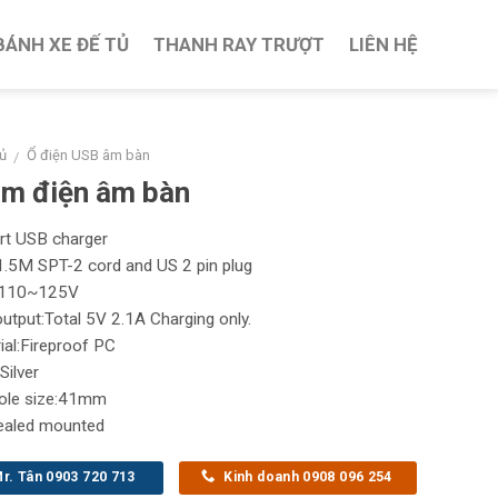
BÁNH XE ĐẾ TỦ
THANH RAY TRƯỢT
LIÊN HỆ
ủ
Ổ điện USB âm bàn
/
ắm điện âm bàn
rt USB charger
1.5M SPT-2 cord and US 2 pin plug
t:110~125V
utput:Total 5V 2.1A Charging only.
ial:Fireproof PC
Silver
ole size:41mm
ealed mounted
r. Tân 0903 720 713
Kinh doanh 0908 096 254