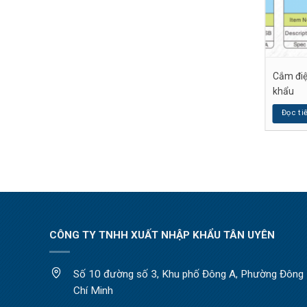
ện USB ốp kim loại
Ổ cắm điện lật bằng tay
Cắm điệ
khẩu
p
Đọc tiếp
Đọc ti
CÔNG TY TNHH XUẤT NHẬP KHẨU TÂN UYÊN
Số 10 đường số 3, Khu phố Đông A, Phường Đông H
Chí Minh