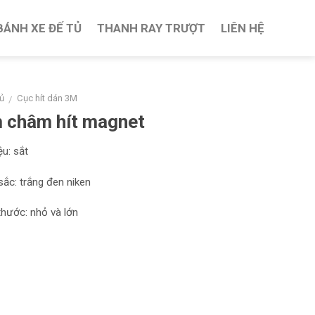
BÁNH XE ĐẾ TỦ
THANH RAY TRƯỢT
LIÊN HỆ
ủ
Cục hít dán 3M
/
 châm hít magnet
ệu: sắt
ắc: trắng đen niken
thước: nhỏ và lớn