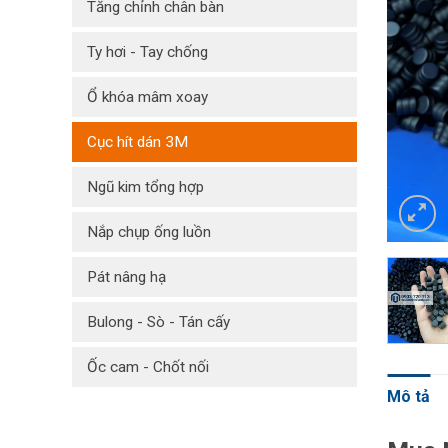
Tăng chỉnh chân bàn
Ty hơi - Tay chống
Ổ khóa mâm xoay
Cục hít dán 3M
Ngũ kim tổng hợp
Nắp chụp ống luồn
Pát nâng hạ
Bulong - Sò - Tán cấy
Ốc cam - Chốt nối
Mô tả