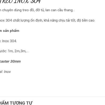
TREO INOX 304
 chuyên dùng treo đồ, đỡ tủ, lan can cầu thang…
inox 304 chất lượng ổn định, khả năng chịu tải tốt, độ bền cao.
in sản phẩm
u: Inox 304.
hước: 1m, 2m,3m,…
 caster 30mm
l: Inox
HẨM TƯƠNG TỰ