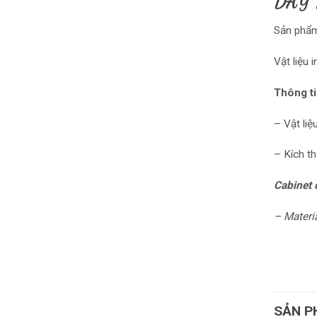
DÂY 
Sản phẩm
Vật liệu 
Thông t
– Vật liệ
– Kích t
Cabinet
– Materia
SẢN P