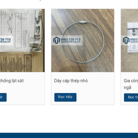
chống lật sắt
Dây cáp thép nhỏ
Gia cô
ngã
ếp
Đọc tiếp
Đọc t