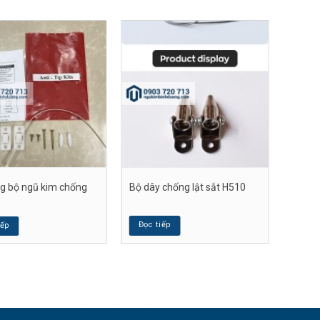
ng bộ ngũ kim chống
Bộ dây chống lật sắt H510
Đọc tiếp
iếp