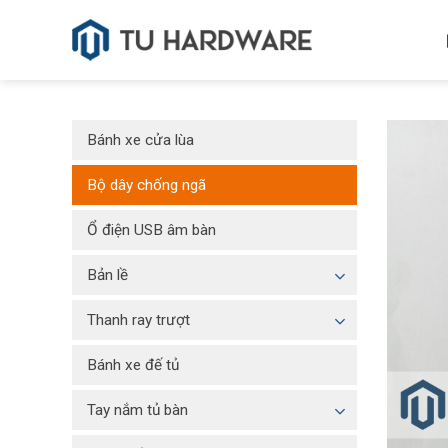
Skip
to
content
Bánh xe cửa lùa
Bộ dây chống ngã
Ổ điện USB âm bàn
Bản lề
Thanh ray trượt
Bánh xe đế tủ
Tay nắm tủ bàn