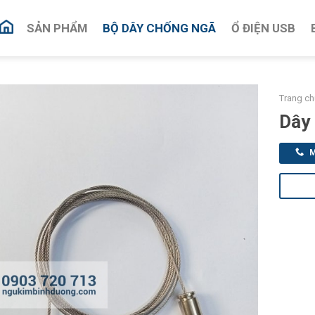
SẢN PHẨM
BỘ DÂY CHỐNG NGÃ
Ổ ĐIỆN USB
Trang ch
Dây 
M