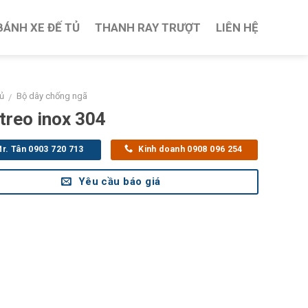
BÁNH XE ĐẾ TỦ
THANH RAY TRƯỢT
LIÊN HỆ
ủ
Bộ dây chống ngã
/
treo inox 304
r. Tân 0903 720 713
Kinh doanh 0908 096 254
Yêu cầu báo giá