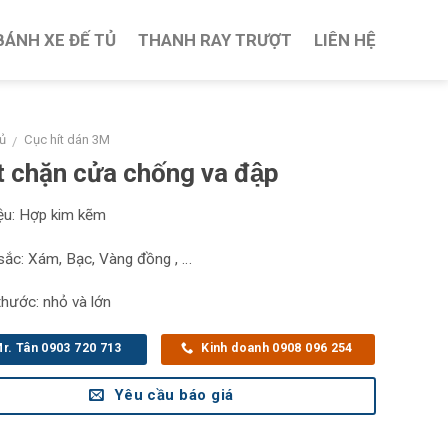
BÁNH XE ĐẾ TỦ
THANH RAY TRƯỢT
LIÊN HỆ
ủ
Cục hít dán 3M
/
t chặn cửa chống va đập
ệu: Hợp kim kẽm
c: Xám, Bạc, Vàng đồng , …
thước: nhỏ và lớn
r. Tân 0903 720 713
Kinh doanh 0908 096 254
Yêu cầu báo giá