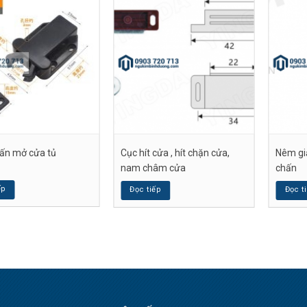
́n mở cửa tủ
Cục hít cửa , hít chặn cửa,
Nêm gi
nam châm cửa
chấn
ếp
Đọc tiếp
Đọc t