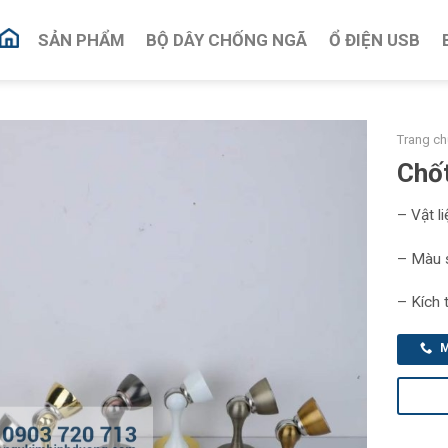
SẢN PHẨM
BỘ DÂY CHỐNG NGÃ
Ổ ĐIỆN USB
Trang ch
Chố
– Vật li
– Màu sắ
– Kích 
M