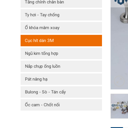
Tăng chỉnh chân bàn
Ty hơi - Tay chống
Ổ khóa mâm xoay
Cục hít dán 3M
Ngũ kim tổng hợp
Nắp chụp ống luồn
Pát nâng hạ
Bulong - Sò - Tán cấy
Ốc cam - Chốt nối