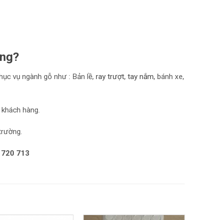
ơng?
hục vụ ngành gỗ như : Bản lề,
r
ay trượt
,
tay nắm
, bánh xe,
 khách hàng.
trường.
 720 713