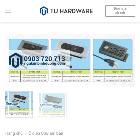
Skip
Báo giá
to
nhanh
content
Trang chủ
Ổ điện USB âm bàn
/