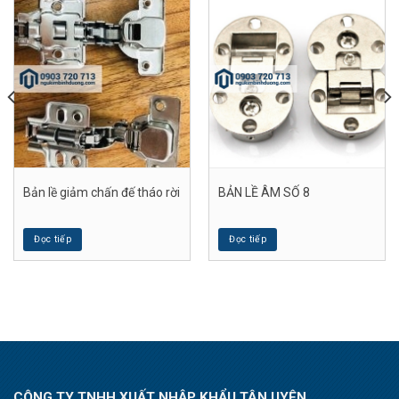
Bản lề giảm chấn đế tháo rời
BẢN LỀ ÂM SỐ 8
Đọc tiếp
Đọc tiếp
CÔNG TY TNHH XUẤT NHẬP KHẨU TÂN UYÊN